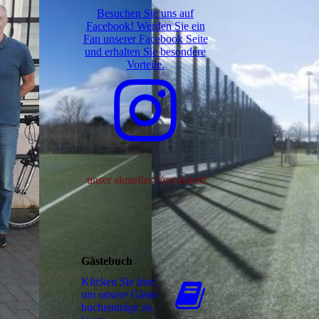
Besuchen Sie uns auf
Facebook! Werden Sie ein
Fan unserer Facebook Seite
und erhalten Sie besondere
Vorteile.
unser aktuelles Vereinsheft
Gästebuch
Klicken Sie hier,
um unsere Gäs­te­
buch­ein­trä­ge zu