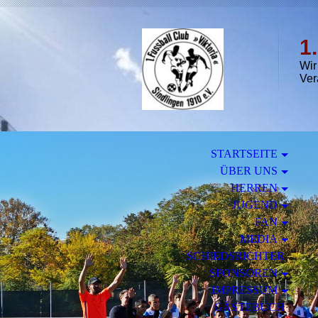
1
Wir
Ver
STARTSEITE
ÜBER UNS
HERREN
JUGEND
FAN
MEDIA
SCHIEDSRICHTER
SPONSOREN
IMPRESSUM
GÄSTEBUCH