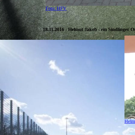
Foto: HFV
18.11.2016 - Helmut Jakob - ein Sindlinger O
Helm