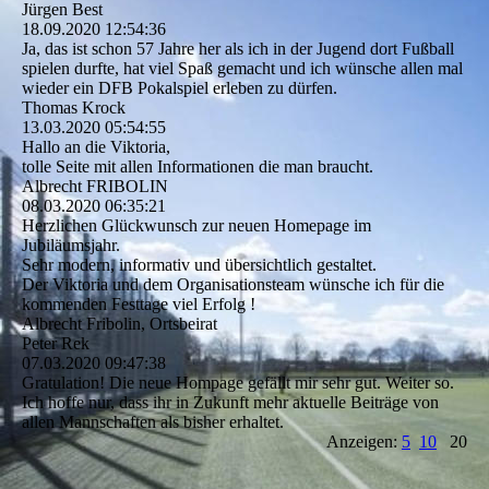
Jürgen Best
18.09.2020
12:54:36
Ja, das ist schon 57 Jahre her als ich in der Jugend dort Fußball
spielen durfte, hat viel Spaß gemacht und ich wünsche allen mal
wieder ein DFB Pokalspiel erleben zu dürfen.
Thomas Krock
13.03.2020
05:54:55
Hallo an die Viktoria,
tolle Seite mit allen Informationen die man braucht.
Albrecht FRIBOLIN
08.03.2020
06:35:21
Herzlichen Glückwunsch zur neuen Homepage im
Jubiläumsjahr.
Sehr modern, informativ und übersichtlich gestaltet.
Der Viktoria und dem Organisationsteam wünsche ich für die
kommenden Festtage viel Erfolg !
Albrecht Fribolin, Ortsbeirat
Peter Rek
07.03.2020
09:47:38
Gratulation! Die neue Hompage gefällt mir sehr gut. Weiter so.
Ich hoffe nur, dass ihr in Zukunft mehr aktuelle Beiträge von
allen Mannschaften als bisher erhaltet.
Anzeigen:
5
10
20