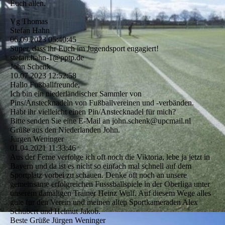
Euch allen.
Vg Thomas
Stefan Hahn
06.09.2023
05:40:45
Super, dass ihr Euch im Jugendsport engagiert!
stefan.hahn-1@pptp.de
John Schenk
10.07.2023
12:52:58
Hallo Fußballfreunde,
Ich bin ein niederländischer Sammler von
Pins/Anstecknadeln von Fußballvereinen und -verbänden.
Habt ihr vielleicht einen Pin/Anstecknadel für mich?
Bitte senden Sie eine E-Mail an john.schenk@upcmail.nl
Grüße aus den Niederlanden John.
Jürgen Weninger
01.04.2021
11:33:46
Aus der Ferne verfolge ich oft noch die Viktoria, lebe ja jetzt in
Bayern und da ist es nicht so einfach mal schnell auf dem
Sportplatz vorbei zu schauen. Denke oft noch an unsere
gemeinsame erfolgreichen Fusssballspiele in der Oberliga unter
unserem damaligen Trainer Heinz Wulf. Auf diesem Wege alles
gute für den Verein und meinen alten Sportkameraden Alex
Schubert und Helmut Jakob.
Beste Grüße Jürgen Weninger