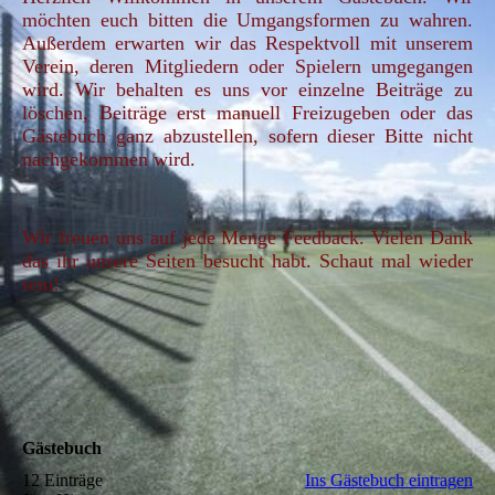
möchten euch bitten die Umgangsformen zu wahren.
Außerdem erwarten wir das Respektvoll mit unserem
Verein, deren Mitgliedern oder Spielern umgegangen
wird. Wir behalten es uns vor einzelne Beiträge zu
löschen, Beiträge erst manuell Freizugeben oder das
Gästebuch ganz abzustellen, sofern dieser Bitte nicht
nachgekommen wird.
Wir freuen uns auf jede Menge Feedback. Vielen Dank
das ihr unsere Seiten besucht habt. Schaut mal wieder
rein!
Gästebuch
12 Einträge
Ins Gästebuch eintragen