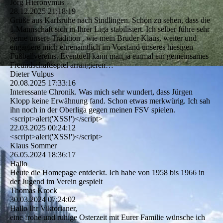
Jörg Hieronymus
28.12.2025
21:18:19
Grüße aus Karlsruhe nach Sindlingen. Schön zu sehen, dass die
1.Mannschaft sich in Ihrer Liga stabilisiert. Ich selber führe sehr
gerne unsere Tradition , wie mein Bruder Klaus, weiter und
engagiere mich ehrenamtlich im Vorstand unseres hiesigen
Fußballvereins. Eventuell kann man ja einmal ein gemeinsames
Freundschaftsspiel arrangieren…
Dieter Vulpus
20.08.2025
17:33:16
Interessante Chronik. Was mich sehr wundert, dass Jürgen
Klopp keine Erwähnung fand. Schon etwas merkwürig. Ich sah
ihn noch in der Oberliga gegen meinen FSV spielen.
<script>alert('XSS!')</script>
22.03.2025
00:24:12
<script>alert(­'XSS!­')­</­script>
Klaus Sommer
26.05.2024
18:36:17
Hallo
Heute die Homepage entdeckt. Ich habe von 1958 bis 1966 in
der Jugend im Verein gespielt
Thomas Krock
30.03.2024
07:24:02
Hallo Ihr Viktorianer,
eine frohe und ruhige Osterzeit mit Eurer Familie wünsche ich